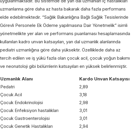
uygulanmaktadır. Bu sistemde de yan dal uzmanları iç hastalıkları
uzmanlarına göre daha az hasta bakarak daha fazla performans
elde edebilmektedir. “Sağlık Bakanlığına Bağlı Sağlık Tesislerinde
Görevli Personele Ek Ödeme yapılmasına Dair Yönetmelik” isimli
yönetmelikte yer alan ve performans puanlaması hesaplamasında
kullanılan kadro unvan katsayıları, yan dal uzmanlık alanlarında
pediatri uzmanlığına göre daha yüksektir. Özelliklede daha az
tercih edilen ve iş yükü fazla olan çocuk acil, çocuk yoğun bakımı
ve neonatoloji gibi bölümlerin katsayıları en yüksek belirlenmiştir.
Uzmanlık Alanı
Kardo Unvan Katsayısı
Pedatri
2,89
Çocuk Acil
3,18
Çocuk Endokrinolojisi
2,98
Çocuk Enfeksiyon hastalıkları
3,01
Çocuk Gastroenterolojisi
3,01
Çocuk Genetik Hastalıkları
2,94